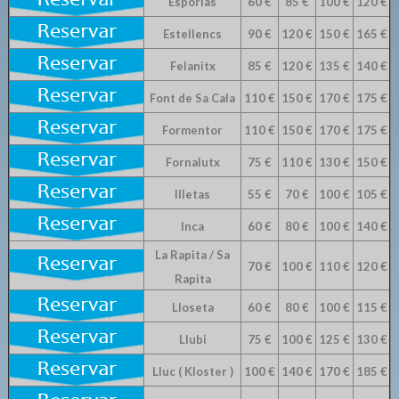
Esporlas
60 €
85 €
100 €
120 €
Estellencs
90 €
120 €
150 €
165 €
Felanitx
85 €
120 €
135 €
140 €
Font de Sa Cala
110 €
150 €
170 €
175 €
Formentor
110 €
150 €
170 €
175 €
Fornalutx
75 €
110 €
130 €
150 €
Illetas
55 €
70 €
100 €
105 €
Inca
60 €
80 €
100 €
140 €
La Rapita / Sa
70 €
100 €
110 €
120 €
Rapita
Lloseta
60 €
80 €
100 €
115 €
Llubi
75 €
100 €
125 €
130 €
Lluc ( Kloster )
100 €
140 €
170 €
185 €