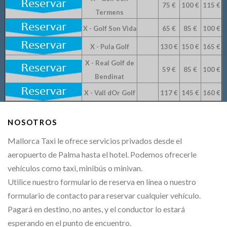
75 €
100 €
115 €
Termens
X - Golf Son Vida
65 €
85 €
100 €
X - Pula Golf
130 €
150 €
165 €
X - Real Golf de
59 €
85 €
100 €
Bendinat
X - Vall dOr Golf
117 €
145 €
160 €
NOSOTROS
Mallorca Taxi le ofrece servicios privados desde el
aeropuerto de Palma hasta el hotel. Podemos ofrecerle
vehículos como taxi, minibús o minivan.
Utilice nuestro formulario de reserva en línea o nuestro
formulario de contacto para reservar cualquier vehículo.
Pagará en destino, no antes, y el conductor lo estará
esperando en el punto de encuentro.