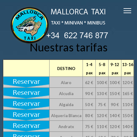
Nuestras tarifas
1-4
5-8
9-12
13-16
DESTINO
pax
pax
pax
pax
Alaro
62 €
100 €
100 €
120 €
Alcudia
90 €
130 €
150 €
165 €
Algaida
50 €
75 €
90 €
110 €
Alqueria Blanca
80 €
120 €
140 €
150 €
Andratx
75 €
110 €
120 €
140 €