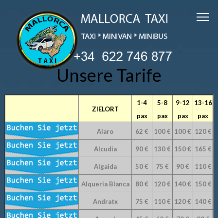
Unsere Tarife
1-4
5-8
9-12
13-16
ZIELORT
pax
pax
pax
pax
Alaro
62 €
100 €
100 €
120 €
Alcudia
90 €
130 €
150 €
165 €
Algaida
50 €
75 €
90 €
110 €
Alqueria Blanca
80 €
120 €
140 €
150 €
Andratx
75 €
110 €
120 €
140 €