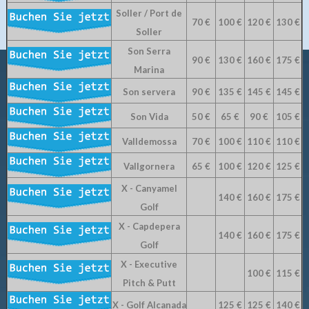
Soller / Port de
70 €
100 €
120 €
130 €
Soller
Son Serra
90 €
130 €
160 €
175 €
Marina
Son servera
90 €
135 €
145 €
145 €
Son Vida
50 €
65 €
90 €
105 €
Valldemossa
70 €
100 €
110 €
110 €
Vallgornera
65 €
100 €
120 €
125 €
X - Canyamel
140 €
160 €
175 €
Golf
X - Capdepera
140 €
160 €
175 €
Golf
X - Executive
100 €
115 €
Pitch & Putt
X - Golf Alcanada
125 €
125 €
140 €