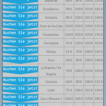
Esporlas
60 €
85 €
100 €
120 €
Estellencs
90 €
120 €
150 €
165 €
Felanitx
85 €
120 €
135 €
140 €
Font de Sa Cala
110 €
150 €
170 €
175 €
Formentor
110 €
150 €
170 €
175 €
Fornalutx
75 €
110 €
130 €
150 €
Illetas
55 €
70 €
100 €
105 €
Inca
60 €
80 €
100 €
140 €
La Rapita / Sa
70 €
100 €
110 €
120 €
Rapita
Lloseta
60 €
80 €
100 €
115 €
Llubi
75 €
100 €
125 €
130 €
Lluc ( Kloster )
100 €
140 €
170 €
185 €